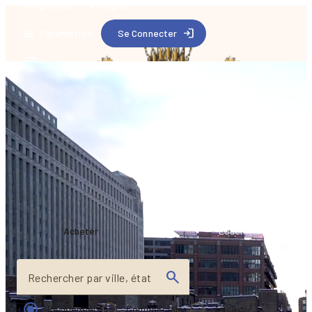
Propriétés
À Propos
Paramètres
Se Connecter
Trouvez la
maison de vos
rêves
Acheter
Louer
Rechercher par ville, état
Résidentiel
Commerciale
Terrain