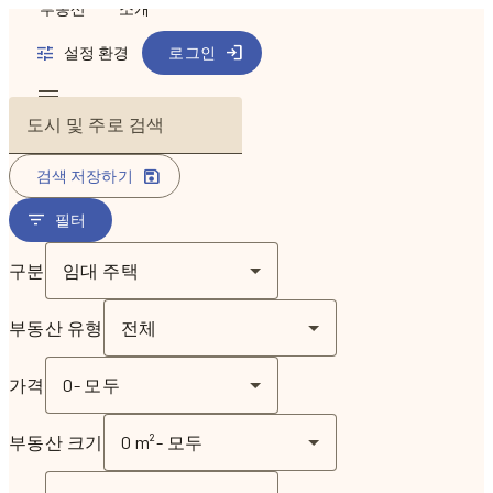
부동산
소개
설정 환경
로그인
도시 및 주로 검색
검색 저장하기
필터
구분
임대 주택
부동산 유형
전체
가격
0
-
모두
부동산 크기
0 m²
-
모두