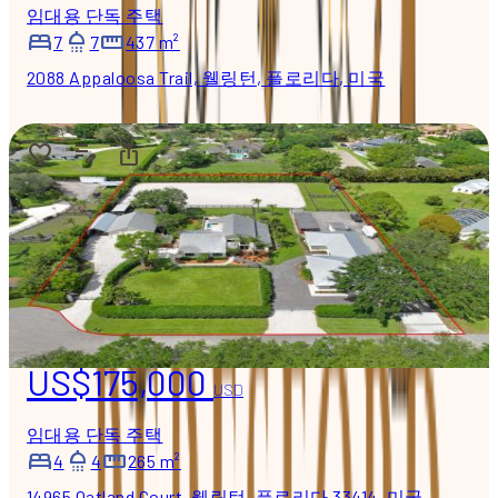
임대용 단독 주택
7
7
437 m²
2088 Appaloosa Trail, 웰링턴, 플로리다, 미국
US$175,000
USD
임대용 단독 주택
4
4
265 m²
14965 Oatland Court, 웰링턴, 플로리다 33414, 미국