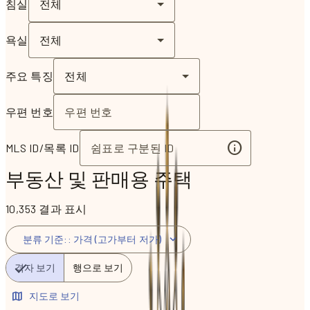
침실
전체
욕실
전체
주요 특징
전체
우편 번호
MLS ID/목록 ID
부동산 및 판매용 주택
10,353 결과 표시
분류 기준:
:
가격 (고가부터 저가)
격자 보기
행으로 보기
지도로 보기