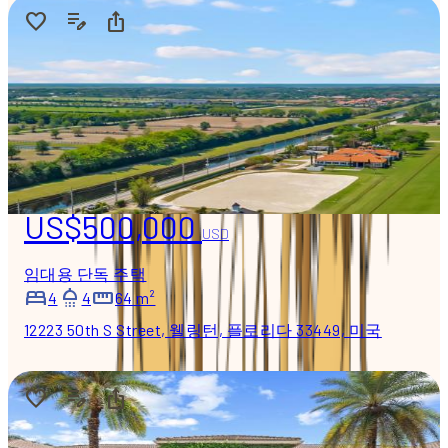
US$500,000
USD
임대용 단독 주택
4
4
64 m²
12223 50th S Street, 웰링턴, 플로리다 33449, 미국