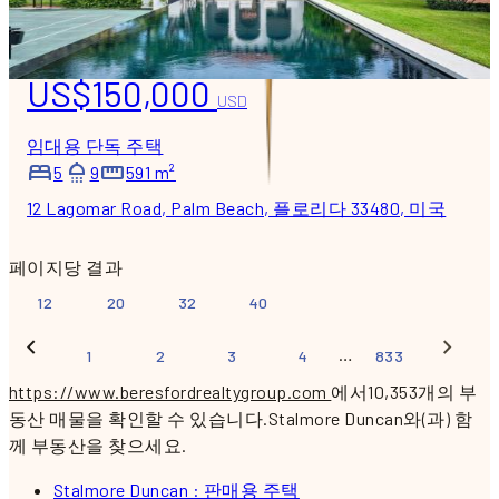
US$150,000
USD
임대용 단독 주택
5
9
591 m²
12 Lagomar Road, Palm Beach, 플로리다 33480, 미국
페이지당 결과
12
20
32
40
…
1
2
3
4
833
https://www.beresfordrealtygroup.com
에서10,353개의 부
동산 매물을 확인할 수 있습니다.
Stalmore Duncan와(과) 함
께 부동산을 찾으세요.
Stalmore Duncan : 판매용 주택