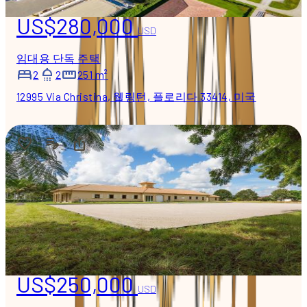
US$280,000
USD
임대용 단독 주택
2
2
251 m²
12995 Via Christina, 웰링턴, 플로리다 33414, 미국
US$250,000
USD