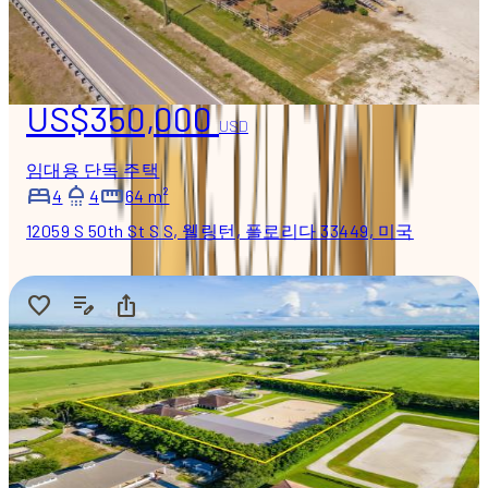
US$350,000
USD
임대용 단독 주택
4
4
64 m²
12059 S 50th St S S, 웰링턴, 플로리다 33449, 미국