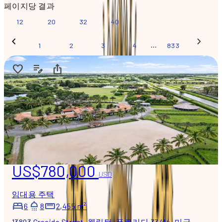
페이지당 결과
12
20
32
40
…
1
2
3
4
833
US$780,000
USD
임대용 주택
6
8
2,455 m²
13893 Gracida Street, 웰링턴, 플로리다 33414, 미국