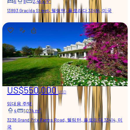
6
8
2,455 m²
13893 Gracida Street, 웰링턴, 플로리다 33414, 미국
US$550,000
USD
임대용 주택
4
1,074 m²
3238 Grand Prix Farms Road, 웰링턴, 플로리다 33414, 미
국