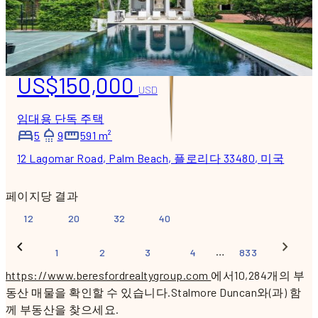
US$150,000
USD
임대용 단독 주택
5
9
591 m²
12 Lagomar Road, Palm Beach, 플로리다 33480, 미국
페이지당 결과
12
20
32
40
…
1
2
3
4
833
https://www.beresfordrealtygroup.com
에서10,284개의 부
동산 매물을 확인할 수 있습니다.
Stalmore Duncan와(과) 함
께 부동산을 찾으세요.