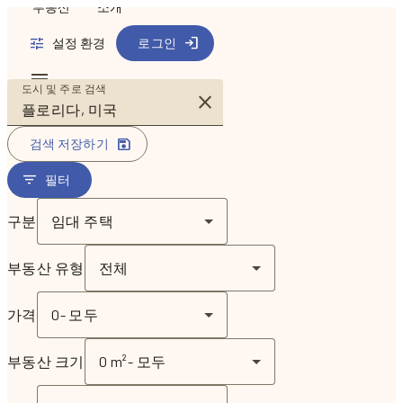
부동산
소개
설정 환경
로그인
도시 및 주로 검색
검색 저장하기
필터
구분
임대 주택
부동산 유형
전체
가격
0
-
모두
부동산 크기
0 m²
-
모두