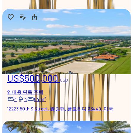
US$500,000
USD
임대용 단독 주택
4
4
64 m²
12223 50th S Street, 웰링턴, 플로리다 33449, 미국