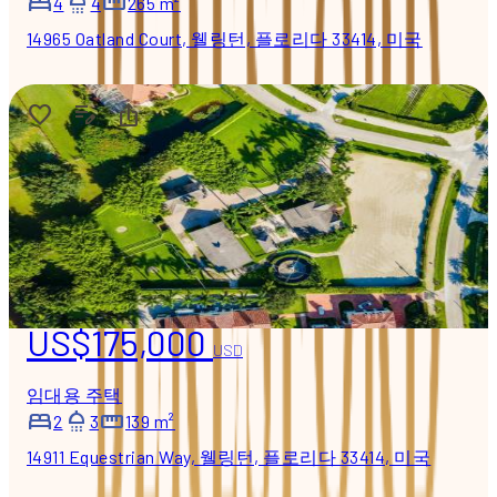
4
4
265 m²
14965 Oatland Court, 웰링턴, 플로리다 33414, 미국
US$175,000
USD
임대용 주택
2
3
139 m²
14911 Equestrian Way, 웰링턴, 플로리다 33414, 미국