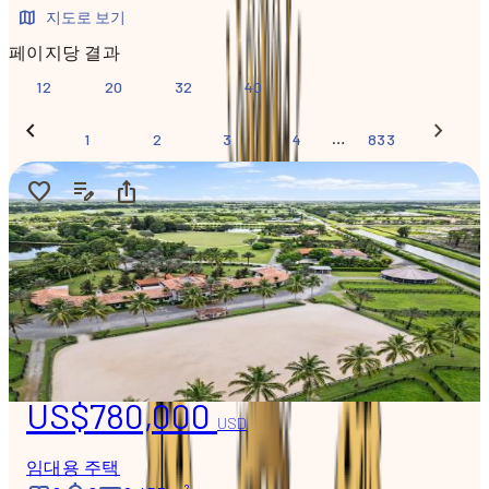
지도로 보기
페이지당 결과
12
20
32
40
…
1
2
3
4
833
US$780,000
USD
임대용 주택