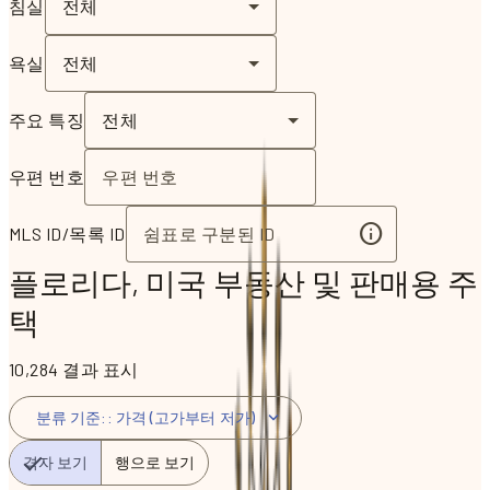
침실
전체
욕실
전체
주요 특징
전체
우편 번호
MLS ID/목록 ID
플로리다, 미국 부동산 및 판매용 주
택
10,284 결과 표시
분류 기준:
:
가격 (고가부터 저가)
격자 보기
행으로 보기