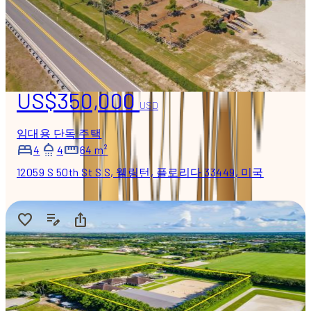
US$350,000
USD
임대용 단독 주택
4
4
64 m²
12059 S 50th St S S, 웰링턴, 플로리다 33449, 미국