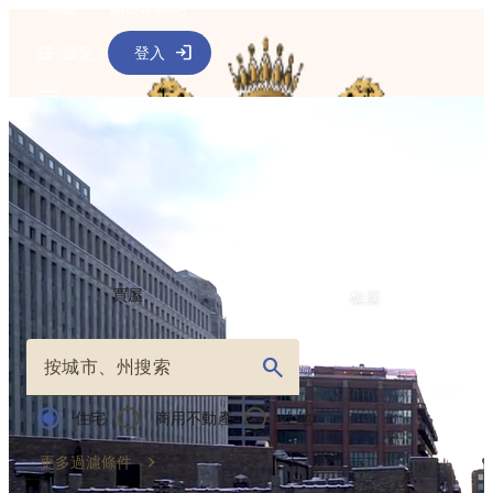
物業
關於本網站
設定
登入
尋找您的夢想家
園
買屋
租屋
按城市、州搜索
住宅
商用不動產
土地
更多過濾條件