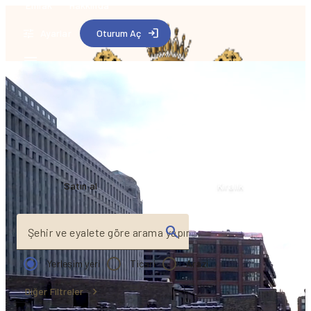
Emlak
Hakkında
Ayarlar
Oturum Aç
Hayalindeki evi
bul
Satın al
Kiralık
Şehir ve eyalete göre arama yapın
Yerleşim yeri
Ticari
Arazi
Diğer Filtreler